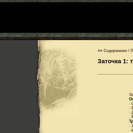
>>
Содержание
/
Заточка 1:
З
О
· 
· 
· 
·
Т
· 
· 