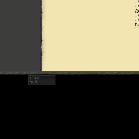
·
· 
Д
·
·
Пр