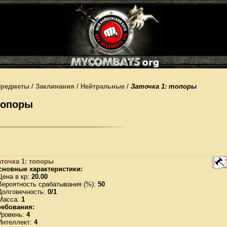
Предметы
/
Заклинания
/
Нейтральные
/
Заточка 1: топоры
 топоры
аточка 1: топоры
сновные характеристики:
Цена в кр:
20.00
Вероятность срабатывания (%):
50
Долговечность:
0/1
 Масса:
1
ребования:
Уровень:
4
Интеллект:
4