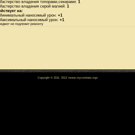
 Мастерство владения топорами,секирами:
1
Мастерство владения серой магией:
1
ействует на:
 Минимальный наносимый урон:
+1
 Максимальный наносимый урон:
+1
едмет не подлежит ремонту
Copyright © 2011, 2012 «www.mycombats.org»