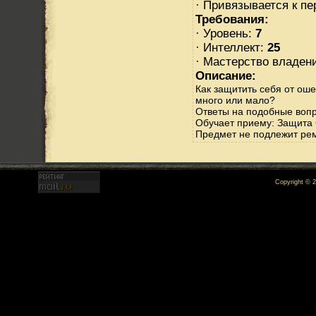
· Привязывается к п
Требования:
· Уровень:
7
· Интеллект:
25
· Мастерство владен
Описание:
Как защитить себя от ош
много или мало?
Ответы на подобные вопро
Обучает приему: Защита
Предмет не подлежит ре
Copyright © 